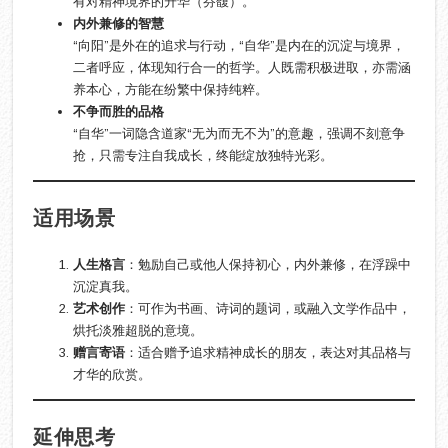
有对精神境界的升华（芬馥）。
内外兼修的智慧
“向阳”是外在的追求与行动，“自华”是内在的沉淀与境界，
二者呼应，体现知行合一的哲学。人既需积极进取，亦需涵
养本心，方能在纷繁中保持纯粹。
不争而胜的品格
“自华”一词隐含道家“无为而无不为”的意趣，强调不刻意争
抢，只需专注自我成长，终能绽放独特光彩。
适用场景
人生格言
‌：勉励自己或他人保持初心，内外兼修，在浮躁中
沉淀真我。
艺术创作
‌：可作为书画、诗词的题词，或融入文学作品中，
烘托淡雅超脱的意境。
赠言寄语
‌：适合赠予追求精神成长的朋友，表达对其品格与
才华的欣赏。
延伸思考