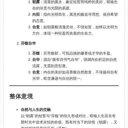
朝露
‌：清晨的露水，象征短暂而纯粹的美好，暗喻生
命的珍贵与光阴的易逝。
向阳
‌：指向光明而生，寓意积极追寻理想、保持希望
的态度。
合意
‌：如朝露般清澈灵动，不惧短暂，始终以光明为
方向，体现一种轻盈而执着的生命力。
芬馥自华
芬馥
‌：芬芳馥郁，可指品德的馨香或才华的丰盈。
自华
‌：源自“腹有诗书气自华”，强调内在积淀的自然
流露，无需刻意彰显。
合意
‌：内在的美好如花香般自然散发，不张扬却自有
光华，暗含谦逊与自信的统一。
整体意境
自然与人生的交融
以“朝露”的短暂与“芬馥”的恒久形成对比，暗喻人生应在有
限时光中追求永恒的价值。既有对当下的珍惜（朝露），又