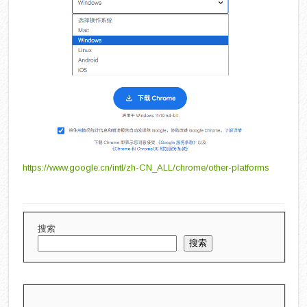
https://www.google.cn/intl/zh-CN_ALL/chrome/other-platforms
搜索
搜索