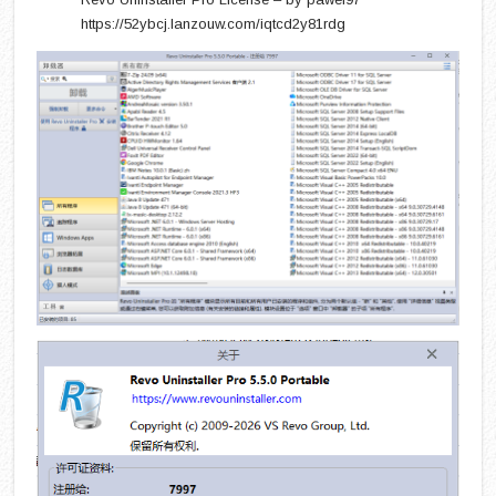
https://52ybcj.lanzouw.com/iqtcd2y81rdg