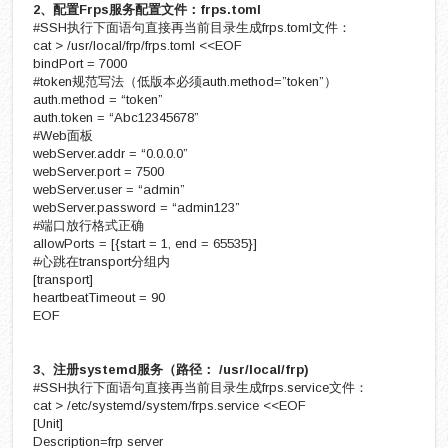
2、配置Frps服务配置文件：frps.toml
#SSH执行下面语句直接再当前目录生成frps.toml文件：
cat > /usr/local/frp/frps.toml <<EOF
bindPort = 7000
#token规范写法（低版本必须auth.method=”token”）
auth.method = “token”
auth.token = “Abc12345678”
#Web面板
webServer.addr = “0.0.0.0”
webServer.port = 7500
webServer.user = “admin”
webServer.password = “admin123”
#端口放行格式正确
allowPorts = [{start = 1, end = 65535}]
#心跳在transport分组内
[transport]
heartbeatTimeout = 90
EOF
3、注册systemd服务（路径： /usr/local/frp)
#SSH执行下面语句直接再当前目录生成frps.service文件：
cat > /etc/systemd/system/frps.service <<EOF
[Unit]
Description=frp server