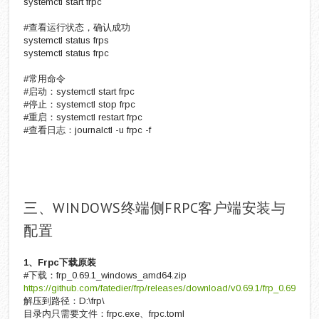
systemctl start frpc
#查看运行状态，确认成功
systemctl status frps
systemctl status frpc
#常用命令
#启动：systemctl start frpc
#停止：systemctl stop frpc
#重启：systemctl restart frpc
#查看日志：journalctl -u frpc -f
三、WINDOWS终端侧FRPC客户端安装与
配置
1、Frpc下载原装
#下载：frp_0.69.1_windows_amd64.zip
https://github.com/fatedier/frp/releases/download/v0.69.1/frp_0.69.1
解压到路径：D:\frp\
目录内只需要文件：frpc.exe、frpc.toml