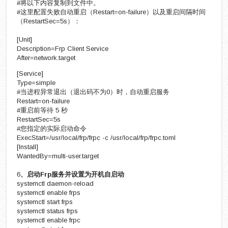
#将以下内容复制到文件中。
#这里配置失败自动重启（Restart=on-failure）以及重启间隔时间
（RestartSec=5s）：
[Unit]
Description=Frp Client Service
After=network.target
[Service]
Type=simple
#当进程异常退出（退出码不为0）时，自动重启服务
Restart=on-failure
#重启前等待 5 秒
RestartSec=5s
#您指定的实际启动命令
ExecStart=/usr/local/frp/frpc -c /usr/local/frp/frpc.toml
[Install]
WantedBy=multi-user.target
6
、启动Frp服务并设置为开机自启动
systemctl daemon-reload
systemctl enable frps
systemctl start frps
systemctl status frps
systemctl enable frpc