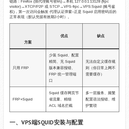
链路：Firefox (填代理账号密码)→本机 127.0.0.1:13128 (frpc
visitor)→XTCP/P2P 或 STCP→VPS-frpc→VPS:Squid (账号鉴
权)，第一次访问会触发 代理认证弹窗–正是 Squid 启用密码后的
正常表现（默认凭据有效期2小时）。
优点
缺点
方案
少装 Squid、配置
精简、无 Squid
无法自定义缓存规
只用 FRP
版本兼容报错、
则（你日常上网不
FRP 统一管理端
需要缓存）
口
Squid 缓存网页节
多一层服务、频繁
FRP+Squid
省流量、精细
配置语法报错、维
ACL 域名拦截
护繁琐
一、VPS端SQUID安装与配置