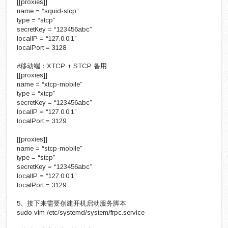
[[proxies]]
name = “squid-stcp”
type = “stcp”
secretKey = “123456abc”
localIP = “127.0.0.1”
localPort = 3128
#移动端：XTCP + STCP 备用
[[proxies]]
name = “xtcp-mobile”
type = “xtcp”
secretKey = “123456abc”
localIP = “127.0.0.1”
localPort = 3129
[[proxies]]
name = “stcp-mobile”
type = “stcp”
secretKey = “123456abc”
localIP = “127.0.0.1”
localPort = 3129
5、接下来需要创建开机启动服务脚本
sudo vim /etc/systemd/system/frpc.service