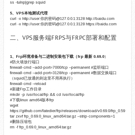
ss -tulnp|grep squid
5、VPS本地测试代理
curl -x http://user:你的密码@127.0.0.1:3128 http://baidu.com
curl -x http://user:你的密码@127.0.0.1:3128 https://baidu.com
二、VPS服务端FRPS与FRPC部署和配置
1、Frp环境准备与二进制安装包下载（frp 最新 0.69.0
）
#防火墙放行端口
firewall-cmd –add-port=7000/tcp –permanent #监听端口
firewall-cmd –add-port=3128/tcp –permanent #数据交换端口
（squid已放通的则这里不用再执行）
firewall-cmd –reload
#新建Frp工作目录
mkdir -p /usr/local/frp && cd /usr/local/frp
#下载linux amd64版本frp
wget
https://github.com/fatedier/frp/releases/download/v0.69.0/frp_0.59.0_l
tar zxvf frp_0.69.0_linux_amd64.tar.gz –strip-components=1
#删除压缩包
rm -f frp_0.69.0_linux_amd64.tar.gz