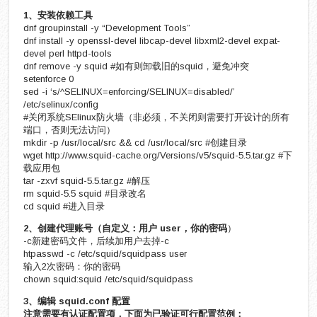
1、安装依赖工具
dnf groupinstall -y “Development Tools”
dnf install -y openssl-devel libcap-devel libxml2-devel expat-
devel perl httpd-tools
dnf remove -y squid #如有则卸载旧的squid，避免冲突
setenforce 0
sed -i ‘s/^SELINUX=enforcing/SELINUX=disabled/’
/etc/selinux/config
#关闭系统SElinux防火墙（非必须，不关闭则需要打开设计的所有
端口，否则无法访问）
mkdir -p /usr/local/src && cd /usr/local/src #创建目录
wget http://www.squid-cache.org/Versions/v5/squid-5.5.tar.gz #下
载应用包
tar -zxvf squid-5.5.tar.gz #解压
rm squid-5.5 squid #目录改名
cd squid #进入目录
2、创建代理账号（自定义：用户 user，你的密码
）
-c新建密码文件，后续加用户去掉-c
htpasswd -c /etc/squid/squidpass user
输入2次密码：你的密码
chown squid:squid /etc/squid/squidpass
3、编辑 squid.conf 配置
注意需要有认证配置项，下面为已验证可行配置范例：