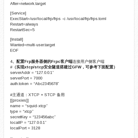
After=network.target
[Service]
ExecStart=/usr/local/frp/frps -c /usr/local/frp/frps.toml
Restart=always
RestartSec=5
[Install]
Wanted=multi-user.target
EOF
4
、配置Frp服务器侧的Frpc客户端
连接用户侧客户端
#
（实现xtcp/stcp安全隧道搭建过GFW，可参考下面配置）
serverAddr = “127.0.0.1”
serverPort = 7000
auth.token = “Abc2345678”
#主通道：XTCP + STCP 备用
[[proxies]]
name = “squid-xtcp”
type = “xtcp”
secretKey = “123456abc”
localIP = “127.0.0.1”
localPort = 3128