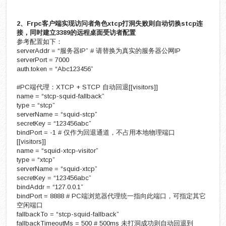
2、Frpc客户端实现访问者角色xtcp打洞失败则自动切换stcp连
接，同时建立3389的远程桌面受访者配置
参考配置如下：
serverAddr = “服务器IP” # 请替换为真实的服务器公网IP
serverPort = 7000
auth.token = “Abc123456”
#PC端代理：XTCP + STCP 自动回退[[visitors]]
name = “stcp-squid-fallback”
type = “stcp”
serverName = “squid-stcp”
secretKey = “123456abc”
bindPort = -1 # 仅作为回退通道，不占用本地物理端口
[[visitors]]
name = “squid-xtcp-visitor”
type = “xtcp”
serverName = “squid-xtcp”
secretKey = “123456abc”
bindAddr = “127.0.0.1”
bindPort = 8888 # PC端浏览器代理统一指向此端口，可指定其它
空闲端口
fallbackTo = “stcp-squid-fallback”
fallbackTimeoutMs = 500 # 500ms 未打洞成功则自动回退到